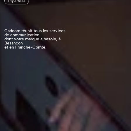
Expertises
NOS
EXPERTISES
AU
SERVICE
DE
VOTRE
MARQUE
Cadcom réunit tous les services 
de communication 
dont votre marque a besoin, à 
Besançon 
et en Franche-Comté.